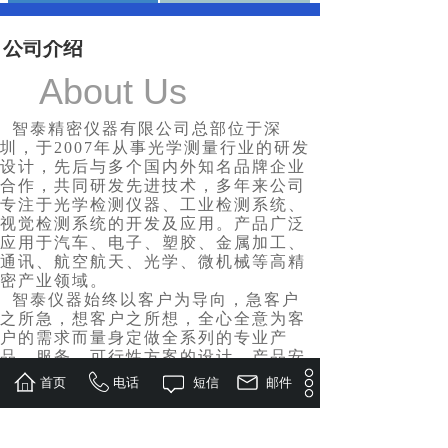
公司介绍
登山露营
Camping
About Us
查看更多
智泰精密仪器有限公司总部位于深
圳，于2007年从事光学测量行业的研发
设计，先后与多个国内外知名品牌企业
合作，共同研发先进技术，多
年来公司
专注于光学检测仪器、工业检测系统、
视觉检测系统的开发及应用。产品广泛
夏日漂流
应用于汽车、电子、塑胶、金属加工、
通讯、航空航天、光学、微机械等高精
密产业领域。
查看更多
智泰仪器始终以客户为导向，急客户
之所急，想客户之所想，全心全意为客
户的需求而量身定做全系列的专业产
品、服务，可行性方案的设计、产品安
装使用、调试、售后维护。
首页
电话
短信
邮件
凭借多年的技术经验积累和二千多
Travel creative
家客户的行业经验积累，在解决实际测
创意行程
量问题方面有着丰富的经验。智泰仪器