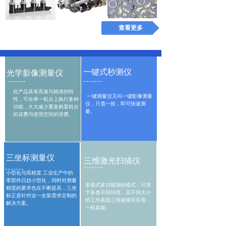
标题二
标题二
标题二
查看更多
Photography
一键式秒测仪
光学影像测量仪
此产品具有高速与精准的特
一键测量仪又叫一键影像测量
性，可在单一机台上执行多种
仪，只需一按，即可快速测
功能，大大减少重复购置机台
量。
的花费与使用空间的浪费。
商务会议
三坐标测量仪
三维激光扫描仪
Meetings
小型化与高精度 工业生产中的
查看更多
零部件日趋小型化，同时对测量
多模式多功能测绘模式，可用
精度的要求也在不断提高，三坐
于各类不同环境，及不同大小
标正是针对这一全新需求定制的
的工件表面三维建模等应用，
解决方案。
一机多能。