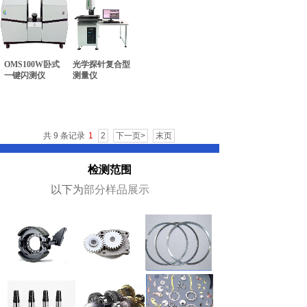
OMS100W卧式
光学探针复合型
一键闪测仪
测量仪
共 9 条记录
1
2
下一页>
末页
检测范围
以下为
部分样品展示
01
02
03
标题二
标题二
标题二
Lake riding
06
04
05