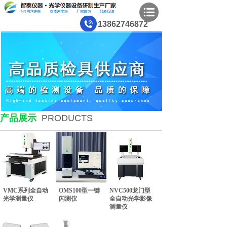
13862746872
产品展示
PRODUCTS
VMC系列全自动
OMS100型一键
NVC500龙门型
光学测量仪
闪测仪
全自动光学影像
EISS 桥式三坐标测量机
测针配件
测量专用治具
VMS系列光学影像测量仪
测量仪